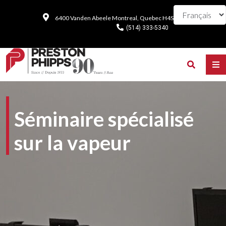
6400 Vanden Abeele Montreal, Quebec H4S 1R9
(514) 333-5340
Séminaire spécialisé
sur la vapeur