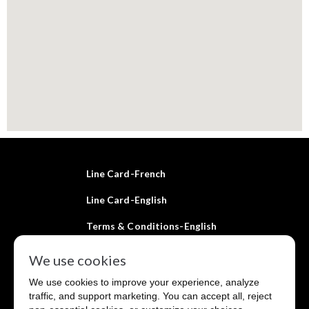
Line Card-French
Line Card-English
Terms & Conditions-English
Terms & Conditions-French
We use cookies
Purchase Terms & Conditions
We use cookies to improve your experience, analyze
traffic, and support marketing. You can accept all, reject
Privacy Policy-English