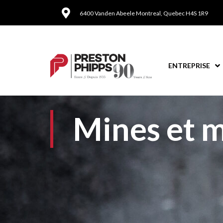
6400 Vanden Abeele Montreal, Quebec H4S 1R9
ENTREPRISE
Mines et m